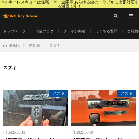
ベルキーレスキューは住宅、車、金庫等 あらゆる鍵のトラブルに出張対応す
る鍵屋です！
トップページ
作業ブログ
クーポン割引
よくある質問
会社概
自動車
スズキ
HOME
スズキ
スズキ
スズキ
2025.06.18
2025.06.09