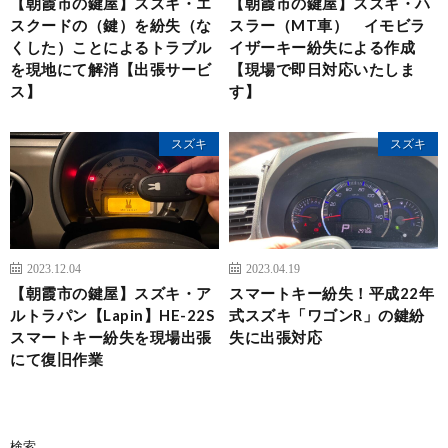
【朝霞市の鍵屋】スズキ・エ
【朝霞市の鍵屋】スズキ・ハ
スクードの（鍵）を紛失（な
スラー（MT車） イモビラ
くした）ことによるトラブル
イザーキー紛失による作成
を現地にて解消【出張サービ
【現場で即日対応いたしま
ス】
す】
スズキ
スズキ
2023.12.04
2023.04.19
【朝霞市の鍵屋】スズキ・ア
スマートキー紛失！平成22年
ルトラパン【Lapin】HE-22S
式スズキ「ワゴンR」の鍵紛
スマートキー紛失を現場出張
失に出張対応
にて復旧作業
検索