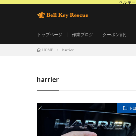
ベルキー
鍵屋BellKeyRescue(ベルキーレスキュー)は埼玉
です。
トップページ
作業ブログ
クーポン割引
harrier
HOME
harrier
ト