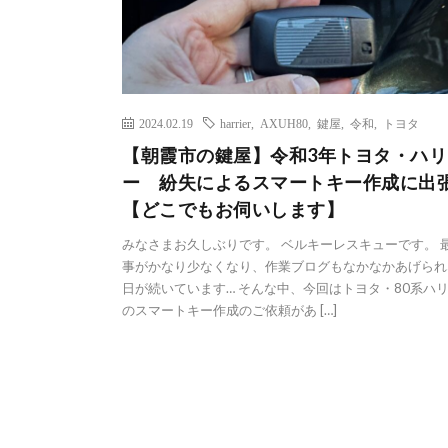
2024.02.19
harrier
,
AXUH80
,
鍵屋
,
令和
,
トヨタ
【朝霞市の鍵屋】令和3年トヨタ・ハリ
ー 紛失によるスマートキー作成に出
【どこでもお伺いします】
みなさまお久しぶりです。 ベルキーレスキューです。 
事がかなり少なくなり、作業ブログもなかなかあげられ
日が続いています… そんな中、今回はトヨタ・80系ハ
のスマートキー作成のご依頼があ […]