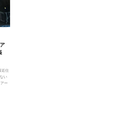
ア
張
最近仕
ない
リアー